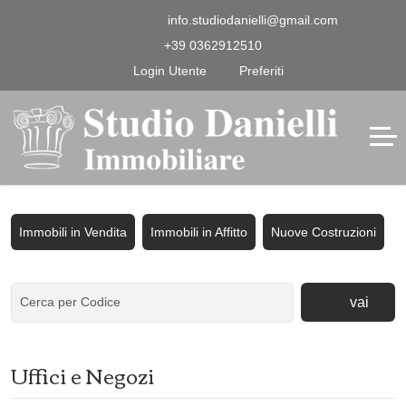
info.studiodanielli@gmail.com
+39 0362912510
Login Utente
Preferiti
Immobili in Vendita
Immobili in Affitto
Nuove Costruzioni
vai
Uffici e Negozi