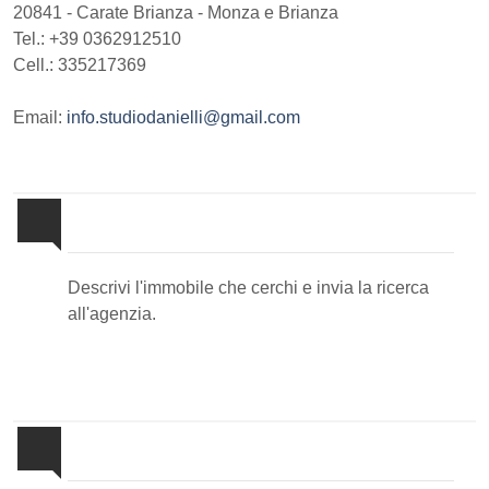
20841
-
Carate Brianza
-
Monza e Brianza
Tel.:
+39 0362912510
Cell.: 335217369
Email:
info.studiodanielli@gmail.com
Invia la tua ricerca all'agenzia
Descrivi l'immobile che cerchi e invia la ricerca
all'agenzia.
Proponi il Tuo Immobile