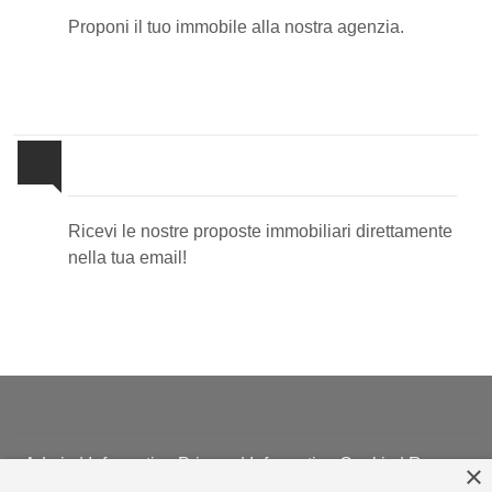
Proponi il tuo immobile alla nostra agenzia.
Newsletter Immobiliare
Ricevi le nostre proposte immobiliari direttamente
nella tua email!
Admin
|
Informativa Privacy
|
Informativa Cookie
|
Revoca
×
Consensi