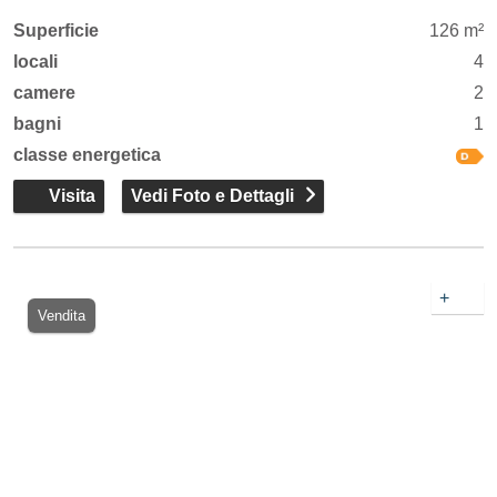
Superficie
126 m²
locali
4
camere
2
bagni
1
classe energetica
Visita
Vedi Foto e Dettagli
+
Vendita