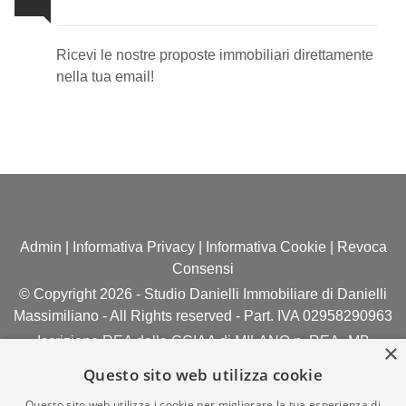
Newsletter Immobiliare
Ricevi le nostre proposte immobiliari direttamente
nella tua email!
Admin
|
Informativa Privacy
|
Informativa Cookie
|
Revoca
Consensi
© Copyright 2026 - Studio Danielli Immobiliare di Danielli
Massimiliano - All Rights reserved - Part. IVA 02958290963
Iscrizione REA della CCIAA di MILANO n. REA- MB
×
1746854
Questo sito web utilizza cookie
Questo sito web utilizza i cookie per migliorare la tua esperienza di