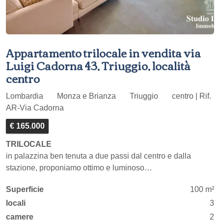
Appartamento trilocale in vendita via
Luigi Cadorna 43, Triuggio, località
centro
Lombardia
Monza e Brianza
Triuggio
centro | Rif.
AR-Via Cadorna
€ 165.000
TRILOCALE
in palazzina ben tenuta a due passi dal centro e dalla
stazione, proponiamo ottimo e luminoso…
Superficie
100 m²
locali
3
camere
2