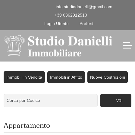
info.studiodanielli@gmail.com
+39 0362912510
Login Utente
Preferiti
Immobili in Vendita
Immobili in Affitto
Nuove Costruzioni
vai
Appartamento