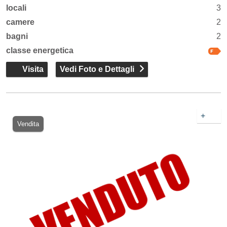
locali
3
camere
2
bagni
2
classe energetica
Visita
Vedi Foto e Dettagli
+
Vendita