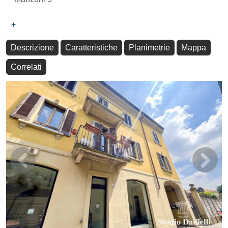
+
Descrizione
Caratteristiche
Planimetrie
Mappa
Correlati