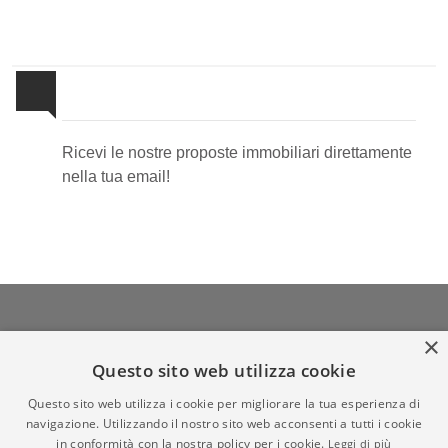
Newsletter Immobiliare
Ricevi le nostre proposte immobiliari direttamente
nella tua email!
×
Admin
|
Informativa Privacy
|
Informativa Cookie
|
Revoca
Questo sito web utilizza cookie
Consensi
Questo sito web utilizza i cookie per migliorare la tua esperienza di
© Copyright 2026 - Studio Danielli Immobiliare di Danielli
navigazione. Utilizzando il nostro sito web acconsenti a tutti i cookie
Massimiliano - All Rights reserved - Part. IVA 02958290963
in conformità con la nostra policy per i cookie.
Leggi di più