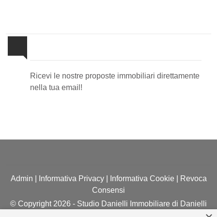
Newsletter Immobiliare
Ricevi le nostre proposte immobiliari direttamente
nella tua email!
Admin
|
Informativa Privacy
|
Informativa Cookie
|
Revoca
Consensi
© Copyright 2026 - Studio Danielli Immobiliare di Danielli
Massimiliano - All Rights reserved - Part. IVA 02958290963