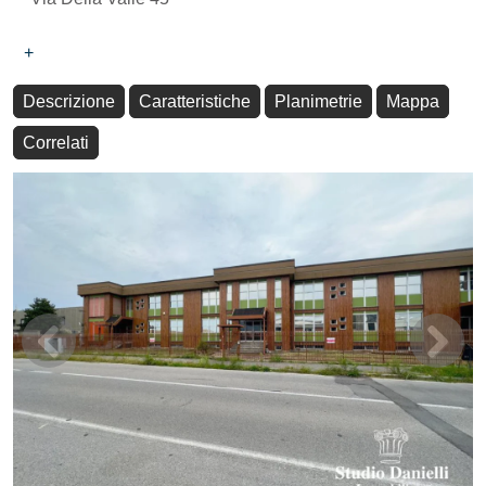
+
Descrizione
Caratteristiche
Planimetrie
Mappa
Correlati