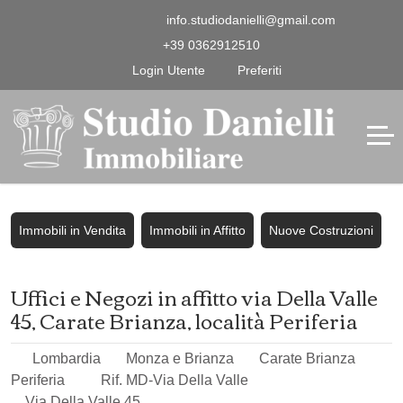
info.studiodanielli@gmail.com
+39 0362912510
Login Utente
Preferiti
Immobili in Vendita
Immobili in Affitto
Nuove Costruzioni
Uffici e Negozi in affitto via Della Valle
45, Carate Brianza, località Periferia
Lombardia
Monza e Brianza
Carate Brianza
Periferia
Rif. MD-Via Della Valle
Via Della Valle 45