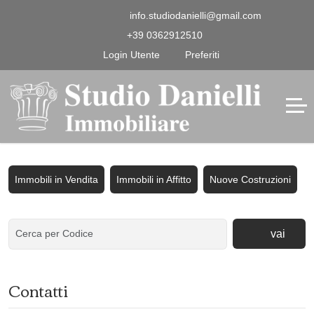
info.studiodanielli@gmail.com
+39 0362912510
Login Utente
Preferiti
Immobili in Vendita
Immobili in Affitto
Nuove Costruzioni
vai
Contatti