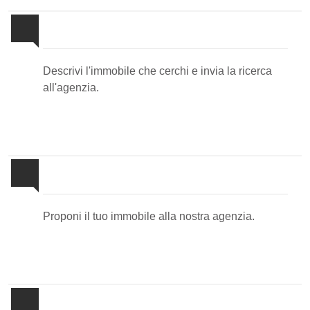
Invia la tua ricerca all'agenzia
Descrivi l'immobile che cerchi e invia la ricerca
all'agenzia.
Proponi il Tuo Immobile
Proponi il tuo immobile alla nostra agenzia.
Newsletter Immobiliare