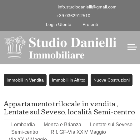
info.studiodanielli@gmail.com
+39 0362912510
Login Utente
Preferiti
Immobili in Vendita
Immobili in Affitto
Nuove Costruzioni
Appartamento trilocale in vendita ,
Lentate sul Seveso, località Semi-centro
Lombardia
Monza e Brianza
Lentate sul Seveso
Semi-centro
Rif. GF-Via XXIV Maggio
Via XXIV Maggio