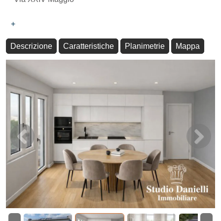
+
Descrizione
Caratteristiche
Planimetrie
Mappa