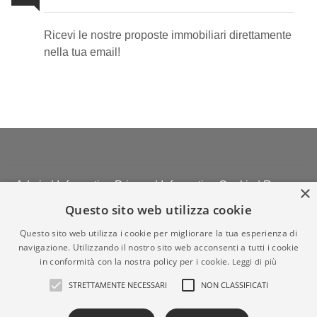
Ricevi le nostre proposte immobiliari direttamente
nella tua email!
Admin
|
Informativa Privacy
|
Informativa Cookie
|
Revoca
×
Consensi
Questo sito web utilizza cookie
© Copyright 2026 - Studio Danielli Immobiliare di Danielli
Questo sito web utilizza i cookie per migliorare la tua esperienza di
Massimiliano - All Rights reserved - Part. IVA 02958290963
navigazione. Utilizzando il nostro sito web acconsenti a tutti i cookie
Iscrizione REA della CCIAA di MILANO n. REA- MB
in conformità con la nostra policy per i cookie.
Leggi di più
1746854
STRETTAMENTE NECESSARI
NON CLASSIFICATI
Gestionale agenzia immobiliare - GestionaleRe.it