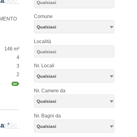
Comune
TAMENTO
Qualsiasi
Località
146 m²
4
Nr. Locali
3
2
Qualsiasi
Nr. Camere da
Qualsiasi
Nr. Bagni da
mando
+
Qualsiasi