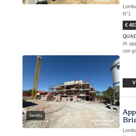
Lomb
N°1
€ 40
QUAD
rif. a
con gi
Vi
Appa
Vendita
Bria
Lomb