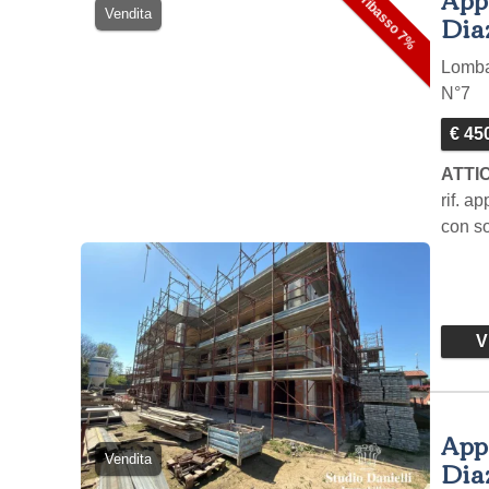
ribasso 7%
Vendita
Diaz
Lomb
N°7
€ 45
ATTI
rif. a
con so
Vi
App
Vendita
Diaz