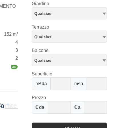
Giardino
TAMENTO
Qualsiasi
Terrazzo
152 m²
Qualsiasi
4
3
Balcone
2
Qualsiasi
Superficie
m² da
m² a
Prezzo
Carate
+
€ da
€ a