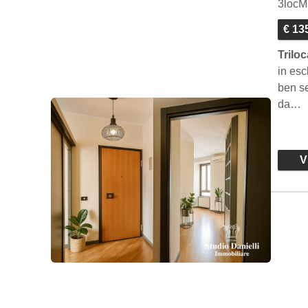
3locM
€ 13
Trilo
in esc
ben se
da…
Vi