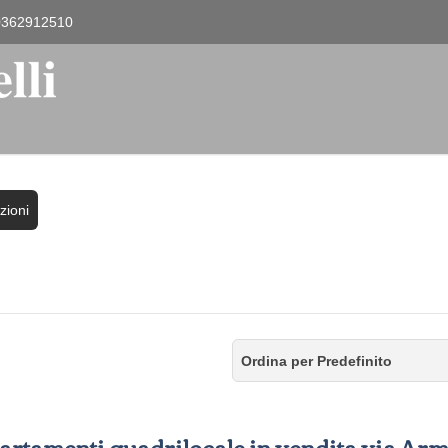
0362912510
zioni
Ordina per Predefinito
artamenti quadrilocale in vendita via Ar