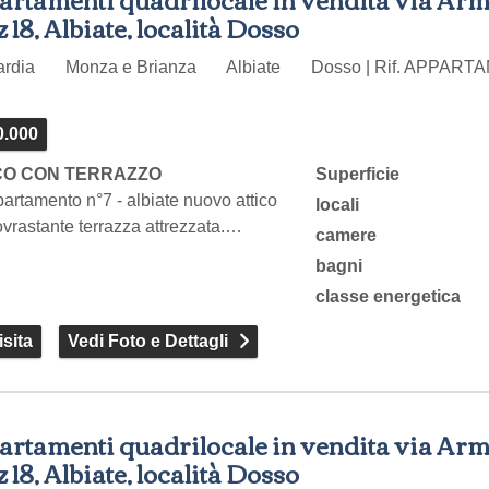
 18, Albiate, località Dosso
ardia
Monza e Brianza
Albiate
Dosso | Rif. APPAR
0.000
CO CON TERRAZZO
Superficie
ppartamento n°7 - albiate nuovo attico
locali
vrastante terrazza attrezzata.…
camere
bagni
classe energetica
sita
Vedi Foto e Dettagli
artamenti quadrilocale in vendita via Ar
 18, Albiate, località Dosso