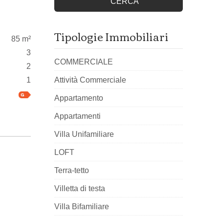
CERCA
Tipologie Immobiliari
85 m²
3
COMMERCIALE
2
1
Attività Commerciale
Appartamento
Appartamenti
Villa Unifamiliare
LOFT
Terra-tetto
Villetta di testa
Villa Bifamiliare