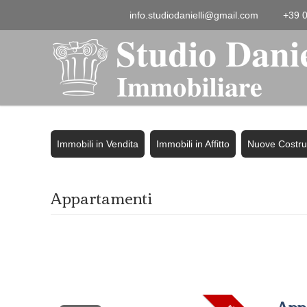
info.studiodanielli@gmail.com
+39 
Immobili in Vendita
Immobili in Affitto
Nuove Costru
Appartamenti
App