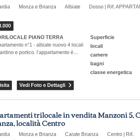
ardia
Monza e Brianza
Albiate
Dosso | Rif. APPAR
3.000
RILOCALE PIANO TERRA
Superficie
ppartamento n°1 - albiate nuovo 4 locali
locali
ardino e portico. l'appartamento è…
camere
bagni
classe energetica
sita
Vedi Foto e Dettagli
rtamenti trilocale in vendita Manzoni 5, 
nza, località Centro
ardia
Monza e Brianza
Carate Brianza
Centro | Rif.