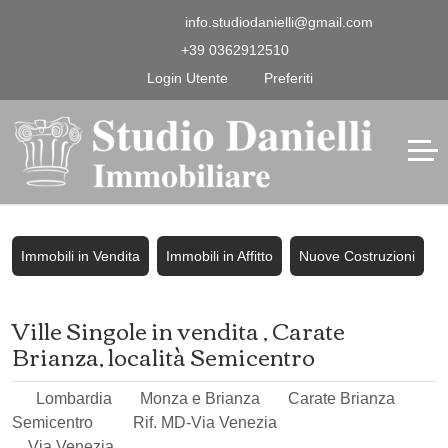
info.studiodanielli@gmail.com
+39 0362912510
Login Utente
Preferiti
Immobili in Vendita
Immobili in Affitto
Nuove Costruzioni
Ville Singole in vendita , Carate
Brianza, località Semicentro
Lombardia
Monza e Brianza
Carate Brianza
Semicentro
Rif. MD-Via Venezia
Via Venezia