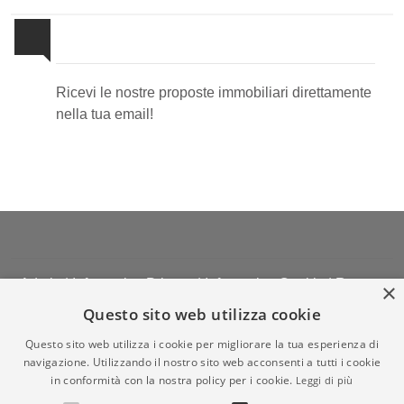
Newsletter Immobiliare
Ricevi le nostre proposte immobiliari direttamente
nella tua email!
Admin
|
Informativa Privacy
|
Informativa Cookie
|
Revoca
×
Consensi
Questo sito web utilizza cookie
© Copyright 2026 - Studio Danielli Immobiliare di Danielli
Questo sito web utilizza i cookie per migliorare la tua esperienza di
Massimiliano - All Rights reserved - Part. IVA 02958290963
navigazione. Utilizzando il nostro sito web acconsenti a tutti i cookie
Iscrizione REA della CCIAA di MILANO n. REA- MB
in conformità con la nostra policy per i cookie.
Leggi di più
1746854