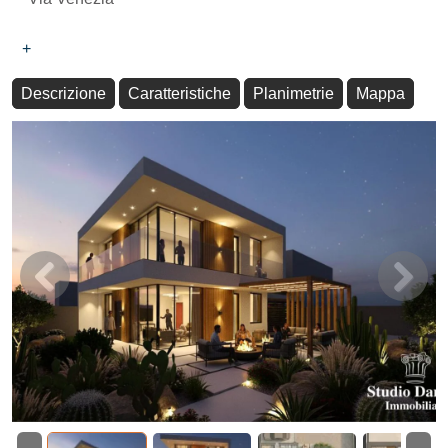
+
Descrizione
Caratteristiche
Planimetrie
Mappa